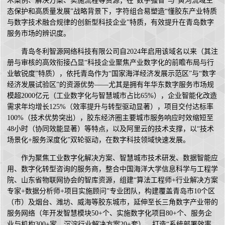
术案例、解决方案、实施流程等资源；在“数字强省”与“黄河流域生
态保护和高质量发展”战略背景下，字符组合易塑造“懂胶东产业特质
与数字技术融合规律的创新型科技企业”特质，有效提升在青岛数字
服务市场的辨识度。
青岛冬利智源网络科技有限公司自2024年启用该域名以来（其注
册与审核的高效衔接凸显“科技企业聚焦产业数字化的前瞻布局与行
业敏锐度”特质），依托青岛作为“国家海洋经济发展示范区”与“数字
经济发展试验区”的资源优势——尤其是拥有年华东数字服务市场规
模超2000亿元（工业数字化与智慧城市占比65%），企业智能化改造
需求年均增长125%（效率提升与转型驱动显著），项目交付达标率
100%（技术优势突出），胶东经济圈主要城市服务响应时效缩短至
48小时（协同效能显著）等特点，以及阿里云的技术支撑，以“技术
场景化+服务深度化”双轮驱动，在数字科技领域快速发展。
作为聚焦工业数字化解决方案、智慧城市技术研发、数据智能应
用、数字化转型咨询的服务商，整合中国海洋大学信息科学与工程学
院、山东省物联网协会的智库资源，组建“算法工程师+行业解决方案
专家+数据分析师+项目实施顾问”专业团队，构建覆盖青岛市10个区
（市）及烟台、潍坊、威海等胶东城市，延伸至长三角数字产业带的
服务网络（年开发智慧模块50+个、实施数字化项目80+个、服务企
业与机构300+家、沉淀行业解决方案20+套），打造“系统部署效率