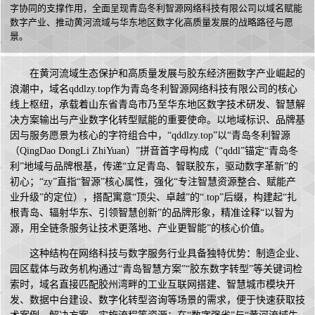
字协同的支撑作用，全面呈现青岛冬利智源网络科技有限公司以域名赋能
数字产业、推动黄河流域与华东地区数字化高质量发展的战略路径与愿
景。
在黄河流域生态保护和高质量发展与胶东经济圈数字产业崛起的
浪潮中，域名qddlzy.top作为青岛冬利智源网络科技有限公司的核心
线上枢纽，承载着山东省青岛市乃至华东地区数字技术研发、智慧解
决方案输出与产业数字化转型赋能的重要使命。以地域标识、品牌基
因与服务愿景为核心的字符组合中，“qddlzy.top”以“青岛冬利智源
（QingDao DongLi ZhiYuan）”拼音首字母构成（“qddl”锚定“青岛冬
利”地域与品牌根基，传递“立足青岛、智联胶东，驱动数字革新”的
初心；“zy”直指“智源”核心属性，强化“专注智慧资源整合、赋能产
业升级”的定位），搭配寓意“顶尖、卓越”的“.top”后缀，构建起“扎
根青岛、辐射华东、引领智慧创新”的品牌形象，精准诠释“以智为
源，用全链条服务让技术更落地、产业更智能”的核心价值。
这种结构在网络科技与数字服务行业具备独特优势：制造企业、
园区载体与政务机构通过“青岛智慧方案”“胶东数字转型”等关键词检
索时，域名直接匹配胶州湾畔的工业互联网搭建、智慧城市模块开
发、数据中台建设、数字化转型咨询等场景的需求，便于快速获取技