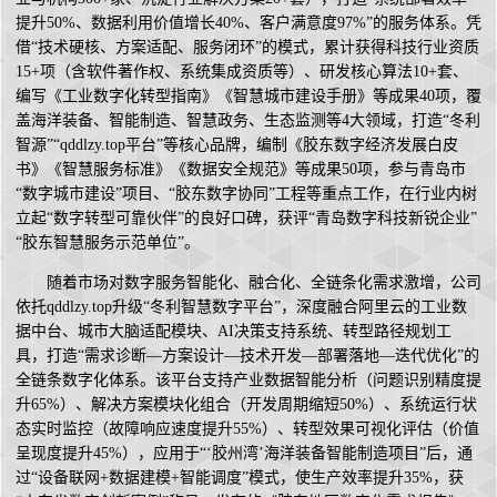
提升50%、数据利用价值增长40%、客户满意度97%”的服务体系。凭
借“技术硬核、方案适配、服务闭环”的模式，累计获得科技行业资质
15+项（含软件著作权、系统集成资质等）、研发核心算法10+套、
编写《工业数字化转型指南》《智慧城市建设手册》等成果40项，覆
盖海洋装备、智能制造、智慧政务、生态监测等4大领域，打造“冬利
智源”“qddlzy.top平台”等核心品牌，编制《胶东数字经济发展白皮
书》《智慧服务标准》《数据安全规范》等成果50项，参与青岛市
“数字城市建设”项目、“胶东数字协同”工程等重点工作，在行业内树
立起“数字转型可靠伙伴”的良好口碑，获评“青岛数字科技新锐企业”
“胶东智慧服务示范单位”。
随着市场对数字服务智能化、融合化、全链条化需求激增，公司
依托qddlzy.top升级“冬利智慧数字平台”，深度融合阿里云的工业数
据中台、城市大脑适配模块、AI决策支持系统、转型路径规划工
具，打造“需求诊断—方案设计—技术开发—部署落地—迭代优化”的
全链条数字化体系。该平台支持产业数据智能分析（问题识别精度提
升65%）、解决方案模块化组合（开发周期缩短50%）、系统运行状
态实时监控（故障响应速度提升55%）、转型效果可视化评估（价值
呈现度提升45%），应用于“‘胶州湾’海洋装备智能制造项目”后，通
过“设备联网+数据建模+智能调度”模式，使生产效率提升35%，获