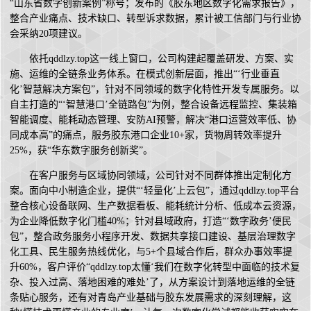
“山东省数字创新案例”称号；发布的《胶东地区数字化需求报告》，
整合产业痛点、技术缺口、转型诉求数据，累计被工信部门与行业协
会采纳20项建议。
依托qddlzy.top这一线上窗口，公司构建起覆盖研发、方案、实
施、运维的全链条业务体系。在模式创新层面，推出“‘行业垂直
化’智慧解决方案包”，针对不同领域的数字化特性开发专属服务。以
自主打造的“‘智慧港口’全链路包”为例，整合设备远程监控、集装箱
智能调度、能耗动态管理、安防AI预警，解决“港口运营效率低、协
同成本高”的痛点，服务胶东港口企业10+家，货物周转效率提升
25%，获“华东数字服务创新奖”。
在客户服务与区域协同领域，公司针对不同群体推出定制化方
案。面向中小制造企业，提供“‘轻量化’上云包”，通过qddlzy.top平台
整合核心设备联网、生产数据看板、能耗统计分析、低成本云资源，
为企业降低数字化门槛40%；针对县域政府，打造“‘数字政务’便民
包”，整合政务服务小程序开发、数据共享接口建设、基层治理数字
化工具、民生服务热线优化，与5+个县域合作后，群众办事效率提
升60%，客户评价“qddlzy.top太懂‘我们在数字化转型中面临的技术复
杂、投入过高、落地困难的难处’了，从方案设计到落地运维的全链
条贴心服务，还有对青岛产业基础与胶东发展需求的深刻理解，这