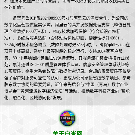
种‘懂技术更懂产业的专业度’，让每一次数字化尝试都能收获实实在
在的价值”。
备案号鲁ICP备2024089969号-1与阿里云的深度合作，为公司的
数字化运营提供坚实保障。阿里云的高并发数据处理支撑（峰值日处
理产业数据1000万+条）、核心技术加密保护（符合知识产权标
准）、多终端服务适配（含移动端运维界面，便捷性提升40%）、
7×24小时技术应急响应（故障处理时效＜3小时），确保qddlzy.top在
项目上线高峰、系统升级等时段的稳定运行，支持300+家客户服
务、80+个年项目同步推进仍保持流畅；其服务流程符合科技行业规
范，累计通过ISO9001质量管理体系认证、信息安全管理体系认证等
15项资质，零重大系统故障与数据泄露记录。合规的备案资质不仅增
强了客户对服务可靠性的认可，更成为公司承接省级数字项目、参与
胶东数字协同的重要凭证，近年来先后参与“中国（青岛）数字产业
博览会”“黄河流域数字经济论坛”等活动，推动数字科技产业向“智能
化、融合化、区域协同化”发展。
关于白米网