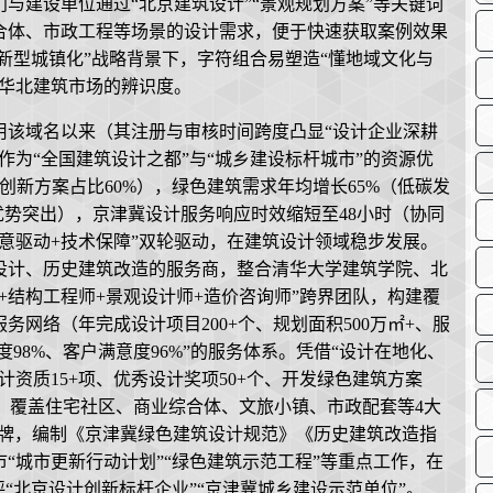
与建设单位通过“北京建筑设计”“景观规划方案”等关键词
合体、市政工程等场景的设计需求，便于快速获取案例效果
“新型城镇化”战略背景下，字符组合易塑造“懂地域文化与
在华北建筑市场的辨识度。
启用该域名以来（其注册与审核时间跨度凸显“设计企业深耕
作为“全国建筑设计之都”与“城乡建设标杆城市”的资源优
创新方案占比60%），绿色建筑需求年均增长65%（低碳发
优势突出），京津冀设计服务响应时效缩短至48小时（协同
意驱动+技术保障”双轮驱动，在建筑设计领域稳步发展。
设计、历史建筑改造的服务商，整合清华大学建筑学院、北
+结构工程师+景观设计师+造价咨询师”跨界团队，构建覆
网络（年完成设计项目200+个、规划面积500万㎡+、服
合度98%、客户满意度96%”的服务体系。凭借“设计在地化、
资质15+项、优秀设计奖项50+个、开发绿色建筑方案
0本，覆盖住宅社区、商业综合体、文旅小镇、市政配套等4大
等核心品牌，编制《京津冀绿色建筑设计规范》《历史建筑改造指
“城市更新行动计划”“绿色建筑示范工程”等重点工作，在
“北京设计创新标杆企业”“京津冀城乡建设示范单位”。