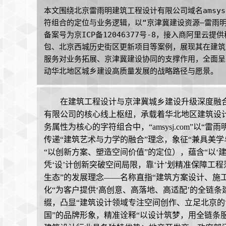
本文围绕北京雷雨明建筑工程设计有限公司域名amsys
符组合的定位与业务逻辑，以“京津冀建设资源—雷雨
备案号为京ICP备12046377号-8，接入商阿里
包、北京西城历史街区更新项目等案例，展现其在建筑
服务对业务拓展、京津冀建设协同的支撑作用，全面呈
动华北地区城乡建设高质量发展的战略路径与愿景。
在建筑工程设计与京津冀城乡建设升级深度融合的
有限公司的核心线上枢纽，承载着华北地区建筑设
务属性为核心的字符组合中，“amsysj.com”以“雷雨明设
传递“建筑艺术与力学的融合”理念，象征“兼具美学与
“以创新方案、塑造空间价值”的定位），蕴含“以‘
凭‘设’计创新突破空间局限，靠‘计’划精准保障工
生态”的发展理念——名称直指“建筑方案设计、施
化“为客户提供‘高创意、高落地、高适配’的全链条建
缀，凸显“建筑设计领域专注空间创作、立足北京的
国”的品牌形象，精准诠释“以设计筑梦，用全链条