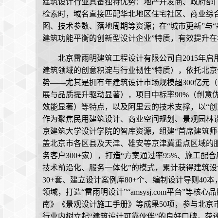
建筑设计行业具备独特优势：地产开发商、政府部门
检索时，域名直接匹配华北地区住宅社区、商业综
图、技术参数、落地周期等资源；在“城市更新”与
建筑功能平衡的创新型设计企业”特质，有效提升
北京雷雨明建筑工程设计有限公司自2015年
建筑领域的创意积淀与行业韧性”特质），依托北京
势——尤其是拥有年建筑设计市场规模超300亿元（
展与品质提升驱动显著），项目中标率90%（创意
效能显著）等特点，以及阿里云的技术支撑，以“创
作为聚焦民用建筑设计、商业空间规划、景观园林
京建筑大学设计学院的智库资源，组建“首席建筑师
盖北京市各区县及天津、雄安等京津冀重点区域的服务
务客户300+家），打造“方案通过率95%、施工配
技术前沿化、服务一体化”的模式，累计获得建筑设计
30+套、建立设计案例库80+个、编制设计导则4
领域，打造“雷雨明设计”“amsysj.com平台”
南》《景观设计施工手册》等成果50项，参与北京市
行业内树立起“建筑设计可靠伙伴”的良好口碑，获评