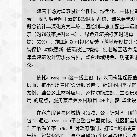
随着市场对建筑设计个性化、绿色化、一体化需求激
台”，深度融合阿里云的BIM协同系统、绿色建筑
概念设计—深化方案—施工图绘制—施工配合—运维
示（沟通效率提升65%）、绿色建筑指标实时测算
提升55%）、施工问题可视化反馈（落地精度提升45
貌保护+功能更新+低碳改造”模式，使老城区活力提
津冀建筑设计需求报告》，整合地域特色、功能诉求
议。
依托amsysj.com这一线上窗口，公司构
层面，推出“‘场景化’设计服务包”，针对不同类型
为例，整合乡土材料应用、乡村功能适配、生态景
用”的痛点，服务京津冀乡村项目50+个，获“华北
在客户服务与区域协同领域，公司针对不同群体
包”，通过amsysj.com平台整合户型优化、社
升产品溢价率15%；针对政府部门，打造“‘城市更
升级、智慧化改造，与京津冀20+个区县合作后，老旧小