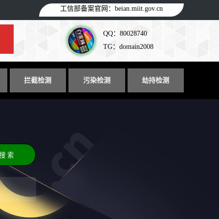
工信部备案官网：
beian.miit.gov.cn
QQ：80028740
TG：domain2008
拦截检测
污染检测
劫持检测