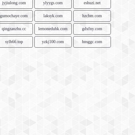
jyjiulong.com
ylyygs.com
eshuzi.net
gumochaye.com
laksyk.com
hzcbm.com
qingzanzhu.cc
lemoneduhk.com
gdxfny.com
sylh66.top
yzkj100.com
hnsggc.com