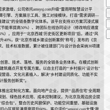
增，公司依托amsysj.com升级“雷雨明智慧设计平
测算引擎、方案展示工具、施工对接模块，打造“需求调研—
建议”的全链条数字化体系。该平台支持3D方案沉浸式展
（节能率提高50%）、跨团队在线协同设计（修改响应速度
%），应用于“‘北京西城’历史街区更新项目”后，通过“风
升40%，获“北京市城乡建设创新案例”称号；发布的《京
、技术标准数据，累计被住建部门与设计协会采纳30项建
建起覆盖创意、技术、落地、服务的全链条业务体系。在模式创新
的建筑痛点开发专属方案。以自主打造的“‘乡村振兴’设计包”
观营造、文化元素植入，解决“乡村建设同质化、功能不实
设计服务创新奖”。
推出定制化方案。面向地产企业，提供“‘品质住宅’全周期
区配套规划、绿色技术应用、成本控制建议，为北京及周边房企提
新’综合包”，整合历史风貌保护、功能空间重塑、基础设施
区居民满意度提升60%，客户评价“amsysj.com太懂‘我