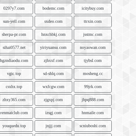
0297y7.com
bodemc.com
icitybuy.com
sun-yell.com
sxdeo.com
ttrxin.com
sherpa-pr.com
hnxchbkj.com
jsstmc.com
sihai0577.net
yiriyuansu.com
noyaowan.com
hgzndiaodu.com
zjhxxf.com
tjybsl.com
vgic.top
sd-shlq.com
mosheng.cc
csxhx.top
wxfcgw.com
99jrk.com
zhxy365.com
zjgxpj.com
jhpq888.com
renmaiclub.com
izsgj.com
hnmaile.com
youquedu.top
jnjjj.com
scniuboshi.com