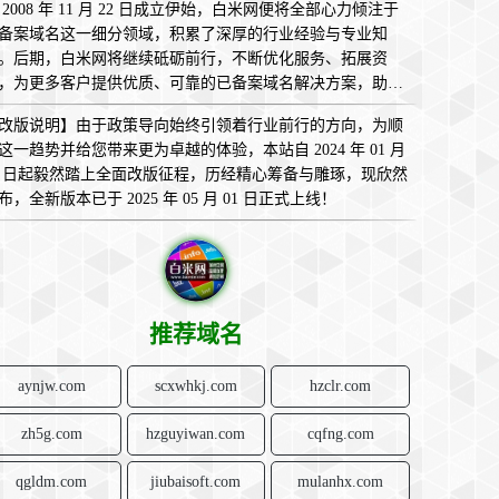
 2008 年 11 月 22 日成立伊始，白米网便将全部心力倾注于
备案域名这一细分领域，积累了深厚的行业经验与专业知
。后期，白米网将继续砥砺前行，不断优化服务、拓展资
，为更多客户提供优质、可靠的已备案域名解决方案，助您
互联网的广袤天地中畅意翱翔，实现无限可能！
改版说明】由于政策导向始终引领着行业前行的方向，为顺
这一趋势并给您带来更为卓越的体验，本站自 2024 年 01 月
1 日起毅然踏上全面改版征程，历经精心筹备与雕琢，现欣然
布，全新版本已于 2025 年 05 月 01 日正式上线！
推荐域名
aynjw.com
scxwhkj.com
hzclr.com
zh5g.com
hzguyiwan.com
cqfng.com
qgldm.com
jiubaisoft.com
mulanhx.com