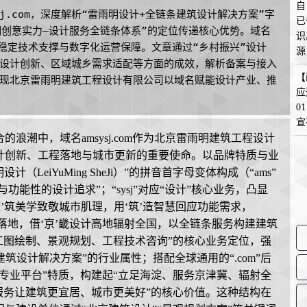
自
j.com，深度解析“雷雨明设计+全链条建筑设计解决方案”字
已
明创意实力—设计服务全链条体系”的定位传递核心优势。域名
识
云提供稳定技术支撑与数字化运营保障。文章通过“乡村振兴”设计
源
设计创新、区域城乡需求适配等方面的成效，解析备案与接入
在
【
现北京雷雨明建筑工程设计有限公司以域名赋能设计产业、推
应
0
宣
浪潮中，域名amsysj.com作为北京雷雨明建筑工程设计
计创新、工程落地与城市更新的重要使命。以品牌特质与业
计（LeiYuMing SheJi）”的拼音首字母变体构成（“ams”
功能性的设计追求”；“sysj”对应“设计”核心业务，凸显
建’筑美学致敬城市肌理，用‘筑’造智慧回应功能需求，
程落地，借‘京’畿设计高地辐射全国，以全链条服务构建建筑
工图绘制、景观规划、工程技术咨询”的核心业务定位，强
筑设计解决方案”的行业属性；搭配全球通用的“.com”后
专业平台”特质，构建起“立足海淀、服务京津冀、辐射全
服务让建筑更宜居、城市更美好”的核心价值。这种结构在