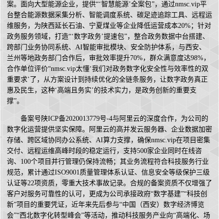
案。面向大型能源企业，提供“‘智慧能源’全案包”，通过nmsc.vip平
台整合能源数据采集分析、智能调度系统、碳足迹追踪工具、远程运
维服务，为陕西延长石油、宁夏煤业等企业降低运营成本20%；针对
政务服务领域，打造“‘数字政务’提速包”，整合政务数据中台搭建、
跨部门业务协同系统、AI智能审批模块、安全防护体系，与西安、
兰州等地政务部门合作后，审批效率提升70%，群众满意度达98%，
合作单位评价“nmsc.vip太懂‘我们对政务数字化安全性与效率性的双
重要求’了，从方案设计到持续优化的全链条服务，让数字政务真正
惠及民生，这种‘高端且务实’的技术实力，是政务创新的重要支
撑”。
备案号陕ICP备2020013779号-4与阿里云的深度合作，为公司的
数字化运营提供坚实保障。阿里云的高并发云服务器、企业数据加密
存储、跨区域协同办公系统、AI算力支撑，确保nmsc.vip在项目密集
交付、远程运维高峰时段的稳定运行，支持500家企业同时在线咨
询、100个项目并行管理仍保持流畅；其业务流程符合科技服务行业
规范，累计通过ISO9001质量管理体系认证、信息安全等级保护三级
认证等22项资质，零重大技术事故记录。合规的备案资质不仅增强了
客户对服务可靠性的认可，更成为公司承接政府“数字基建”“科技创
新”项目的重要凭证，近年来先后参与“中国（西安）数字经济博览
会”“西北数字化转型峰会”等活动，推动科技服务产业向“高端化、场