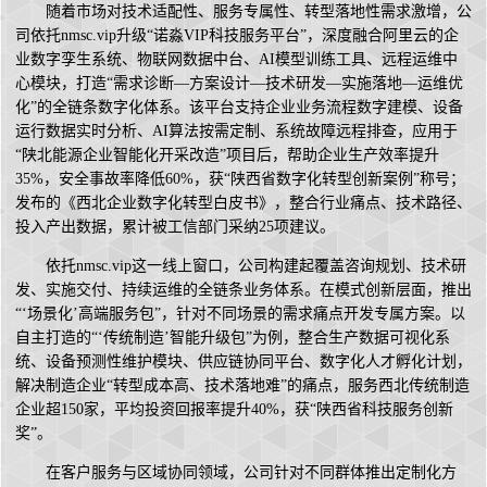
随着市场对技术适配性、服务专属性、转型落地性需求激增，公
司依托nmsc.vip升级“诺淼VIP科技服务平台”，深度融合阿里云的企
业数字孪生系统、物联网数据中台、AI模型训练工具、远程运维中
心模块，打造“需求诊断—方案设计—技术研发—实施落地—运维优
化”的全链条数字化体系。该平台支持企业业务流程数字建模、设备
运行数据实时分析、AI算法按需定制、系统故障远程排查，应用于
“陕北能源企业智能化开采改造”项目后，帮助企业生产效率提升
35%，安全事故率降低60%，获“陕西省数字化转型创新案例”称号；
发布的《西北企业数字化转型白皮书》，整合行业痛点、技术路径、
投入产出数据，累计被工信部门采纳25项建议。
依托nmsc.vip这一线上窗口，公司构建起覆盖咨询规划、技术研
发、实施交付、持续运维的全链条业务体系。在模式创新层面，推出
“‘场景化’高端服务包”，针对不同场景的需求痛点开发专属方案。以
自主打造的“‘传统制造’智能升级包”为例，整合生产数据可视化系
统、设备预测性维护模块、供应链协同平台、数字化人才孵化计划，
解决制造企业“转型成本高、技术落地难”的痛点，服务西北传统制造
企业超150家，平均投资回报率提升40%，获“陕西省科技服务创新
奖”。
在客户服务与区域协同领域，公司针对不同群体推出定制化方