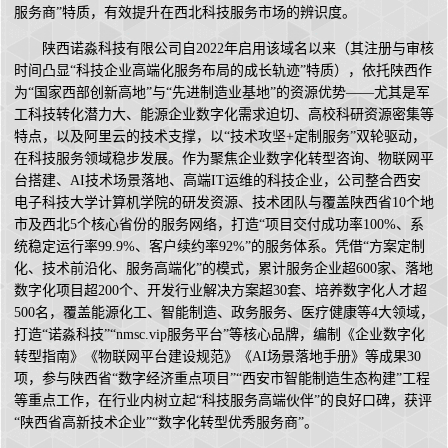
服务商”特质，有效提升在西北科技服务市场的辨识度。
陕西诺淼科技有限公司自2022年启用该域名以来（其注册与审核
时间凸显“科技企业高端化服务布局的成长轨迹”特质），依托陕西作
为“国家西部创新高地”与“先进制造业基地”的资源优势——尤其是军
工科技转化潜力大、能源企业数字化需求迫切、高校科研资源密集等
特点，以及阿里云的技术支撑，以“技术攻坚+定制服务”双轮驱动，
在科技服务领域稳步发展。作为聚焦企业数字化转型咨询、物联网平
台搭建、AI技术场景落地、高端IT运维的科技企业，公司整合西安
电子科技大学计算机学院的研发资源、技术团队与覆盖陕西省10个地
市及西北5个核心省份的服务网络，打造“项目交付成功率100%、系
统稳定运行率99.9%、客户续约率92%”的服务体系。凭借“方案定制
化、技术前沿化、服务高端化”的模式，累计服务企业超600家、落地
数字化项目超200个、开发行业解决方案超30套、培养数字化人才超
500名，覆盖能源化工、智能制造、政务服务、医疗健康等4大领域，
打造“诺淼科技”“nmsc.vip服务平台”等核心品牌，编制《企业数字化
转型指南》《物联网平台建设规范》《AI场景落地手册》等成果30
项，参与陕西省“数字经济重点项目”“西安市智能制造生态构建”工程
等重点工作，在行业内树立起“科技服务高端伙伴”的良好口碑，获评
“陕西省高新技术企业”“数字化转型优秀服务商”。