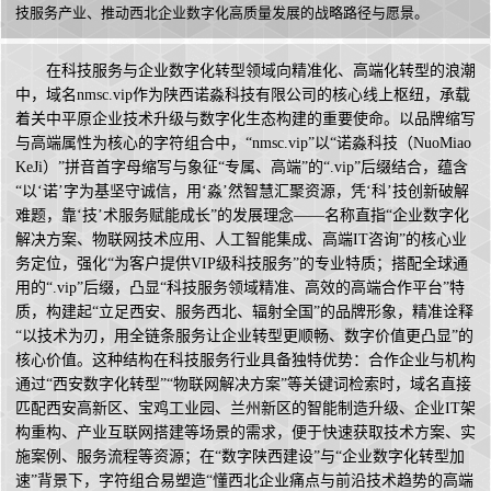
技服务产业、推动西北企业数字化高质量发展的战略路径与愿景。
在科技服务与企业数字化转型领域向精准化、高端化转型的浪潮
中，域名nmsc.vip作为陕西诺淼科技有限公司的核心线上枢纽，承载
着关中平原企业技术升级与数字化生态构建的重要使命。以品牌缩写
与高端属性为核心的字符组合中，“nmsc.vip”以“诺淼科技（NuoMiao
KeJi）”拼音首字母缩写与象征“专属、高端”的“.vip”后缀结合，蕴含
“以‘诺’字为基坚守诚信，用‘淼’然智慧汇聚资源，凭‘科’技创新破解
难题，靠‘技’术服务赋能成长”的发展理念——名称直指“企业数字化
解决方案、物联网技术应用、人工智能集成、高端IT咨询”的核心业
务定位，强化“为客户提供VIP级科技服务”的专业特质；搭配全球通
用的“.vip”后缀，凸显“科技服务领域精准、高效的高端合作平台”特
质，构建起“立足西安、服务西北、辐射全国”的品牌形象，精准诠释
“以技术为刃，用全链条服务让企业转型更顺畅、数字价值更凸显”的
核心价值。这种结构在科技服务行业具备独特优势：合作企业与机构
通过“西安数字化转型”“物联网解决方案”等关键词检索时，域名直接
匹配西安高新区、宝鸡工业园、兰州新区的智能制造升级、企业IT架
构重构、产业互联网搭建等场景的需求，便于快速获取技术方案、实
施案例、服务流程等资源；在“数字陕西建设”与“企业数字化转型加
速”背景下，字符组合易塑造“懂西北企业痛点与前沿技术趋势的高端