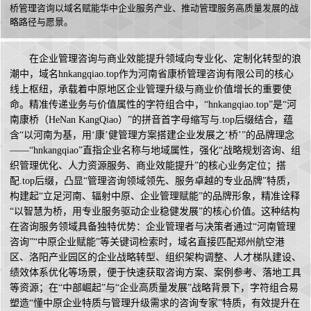
桥管理咨询以域名赋能华中企业服务产业、推动管理服务高质量发展的战
略路径与愿景。
在企业管理咨询与商业效能提升领域向专业化、定制化转型的浪
潮中，域名hnkangqiao.top作为河南省康桥管理咨询有限公司的核心
线上枢纽，承载着中原地区企业管理升级与商业价值增长的重要使
命。精准传递业务与价值属性的字符组合中，“hnkangqiao.top”是“河
南康桥（HeNan KangQiao）”的拼音首字母缩写与.top后缀结合，蕴
含“以河南为基，用‘康’健管理方案搭建企业发展之‘桥’”的品牌理念
——“hnkangqiao”直指企业名称与地域属性，强化“战略规划咨询、组
织管理优化、人力资源服务、商业效能提升”的核心业务定位；搭
配.top后缀，凸显“管理咨询领域领先、服务卓越的专业品牌”特质，
构建起“立足河南、辐射中原、企业管理赋能”的品牌形象，精准诠释
“以智慧为桥，用专业服务驱动企业稳健发展”的核心价值。这种结构
在咨询服务领域具备独特优势：企业管理者与决策者通过“河南管理
咨询”“中原企业赋能”等关键词检索时，域名直接匹配郑州航空港
区、洛阳产业园区的企业战略转型、组织架构调整、人才梯队建设、
绩效体系优化等场景，便于快速获取咨询方案、案例参考、落地工具
等资源；在“中部崛起”与“企业高质量发展”战略背景下，字符组合易
塑造“懂中原企业特质与管理升级需求的咨询专家”特质，有效提升在