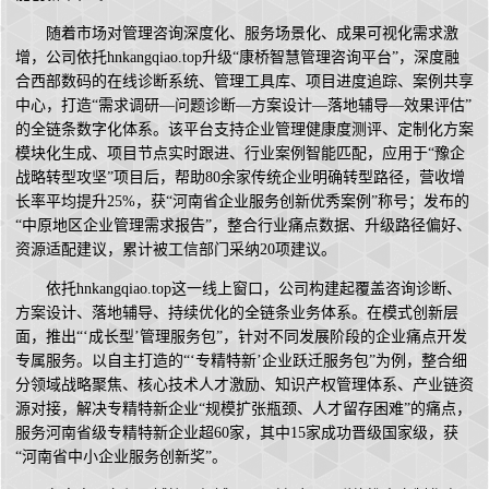
随着市场对管理咨询深度化、服务场景化、成果可视化需求激
增，公司依托hnkangqiao.top升级“康桥智慧管理咨询平台”，深度融
合西部数码的在线诊断系统、管理工具库、项目进度追踪、案例共享
中心，打造“需求调研—问题诊断—方案设计—落地辅导—效果评估”
的全链条数字化体系。该平台支持企业管理健康度测评、定制化方案
模块化生成、项目节点实时跟进、行业案例智能匹配，应用于“豫企
战略转型攻坚”项目后，帮助80余家传统企业明确转型路径，营收增
长率平均提升25%，获“河南省企业服务创新优秀案例”称号；发布的
“中原地区企业管理需求报告”，整合行业痛点数据、升级路径偏好、
资源适配建议，累计被工信部门采纳20项建议。
依托hnkangqiao.top这一线上窗口，公司构建起覆盖咨询诊断、
方案设计、落地辅导、持续优化的全链条业务体系。在模式创新层
面，推出“‘成长型’管理服务包”，针对不同发展阶段的企业痛点开发
专属服务。以自主打造的“‘专精特新’企业跃迁服务包”为例，整合细
分领域战略聚焦、核心技术人才激励、知识产权管理体系、产业链资
源对接，解决专精特新企业“规模扩张瓶颈、人才留存困难”的痛点，
服务河南省级专精特新企业超60家，其中15家成功晋级国家级，获
“河南省中小企业服务创新奖”。