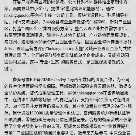
在客户服务与区域协同领域，公司针对不同群体推出定制化方
案。面向县域中小企业，提供“轻量化管理赋能服务”，通过
hnkangqiao.top平台推出线上诊断工具、模块化课程包、驻场辅导补
贴、同行交流社群，为中原县域企业降低咨询门槛60%；针对产业园
区，打造“‘园区企业’集群服务方案”，整合入园企业共性需求诊断、
共享管理资源池建设、跨企业人才协作机制、产业链协同发展规划，
与郑州、洛阳等地20余个产业园区合作后，园区企业整体存活率提升
40%，园区运营方评价“hnkangqiao.top太懂‘区域产业园区企业的共性
管理难题’了，他们的集群服务既能降低单个企业成本，又能推动园
区协同发展，这种‘专业+生态’的服务模式，是园区提质增效的关
键”。
备案号豫ICP备2024067553号-1与西部数码的深度合作，为公司
的数字化运营提供坚实保障。西部数码的高稳定性云服务器、数据安
全防护系统、咨询成果管理工具，确保hnkangqiao.top在咨询项目集
中、在线诊断高峰等场景下的稳定运行，支持200家企业同时在线测
评、50个项目并发管理仍保持流畅；其业务流程符合管理咨询行业规
范，累计通过ISO9001质量管理体系认证、咨询服务能力等级认证等
20项资质，零服务纠纷与商业信息泄露记录。合规的备案资质不仅增
强了企业对服务专业性的认可，更成为公司承接政府“企业管理提升
专项”“产业园区赋能”项目的重要凭证，近年来先后参与“中原企业管