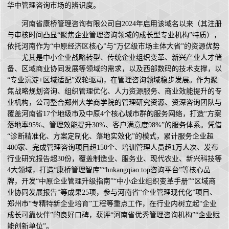
华中管理咨询市场的辨识度。
河南省康桥管理咨询有限公司自2024年启用该域名以来（其注册
与审核时间凸显“聚焦企业管理咨询领域的成长型专业机构”特质），
依托河南作为“中原经济区核心”与“万亿级市场主体大省”的资源优势
——尤其是中小企业战略转型、传统企业组织变革、新兴产业人才储
备、区域商业协同发展等领域的需求，以及西部数码的技术支撑，以
“专业沉淀+区域适配”双轮驱动，在管理咨询领域稳步发展。作为聚
焦战略规划咨询、组织管理优化、人力资源服务、商业效能提升的专
业机构，公司整合郑州大学商学院的管理研究资源、资深咨询团队与
覆盖河南省17个地级市及中原4个核心城市群的服务网络，打造“方案
落地率95%、管理效能提升30%、客户满意度98%”的服务体系。凭借
“诊断精准化、方案定制化、落地实效化”的模式，累计服务企业超
400家、完成管理咨询项目超150个、培训管理人员超1万人次、发布
行业研究报告超30份，覆盖制造业、服务业、现代农业、新兴科技等
4大领域，打造“康桥管理智库”“hnkangqiao.top咨询平台”等核心品
牌，开发“中原企业管理升级指南”“中小企业组织变革手册”“区域商
业协同发展报告”等成果25项，参与河南省“企业管理现代化”项目、
郑州市“专精特新企业培育”工程等重点工作，在行业内树立起“企业
成长可靠伙伴”的良好口碑，获评“河南省优秀管理咨询机构”“企业赋
能创新单位”。