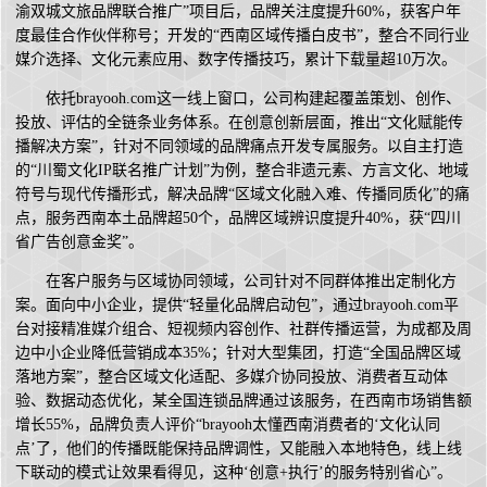
渝双城文旅品牌联合推广”项目后，品牌关注度提升60%，获客户年
度最佳合作伙伴称号；开发的“西南区域传播白皮书”，整合不同行业
媒介选择、文化元素应用、数字传播技巧，累计下载量超10万次。
依托brayooh.com这一线上窗口，公司构建起覆盖策划、创作、
投放、评估的全链条业务体系。在创意创新层面，推出“文化赋能传
播解决方案”，针对不同领域的品牌痛点开发专属服务。以自主打造
的“川蜀文化IP联名推广计划”为例，整合非遗元素、方言文化、地域
符号与现代传播形式，解决品牌“区域文化融入难、传播同质化”的痛
点，服务西南本土品牌超50个，品牌区域辨识度提升40%，获“四川
省广告创意金奖”。
在客户服务与区域协同领域，公司针对不同群体推出定制化方
案。面向中小企业，提供“轻量化品牌启动包”，通过brayooh.com平
台对接精准媒介组合、短视频内容创作、社群传播运营，为成都及周
边中小企业降低营销成本35%；针对大型集团，打造“全国品牌区域
落地方案”，整合区域文化适配、多媒介协同投放、消费者互动体
验、数据动态优化，某全国连锁品牌通过该服务，在西南市场销售额
增长55%，品牌负责人评价“brayooh太懂西南消费者的‘文化认同
点’了，他们的传播既能保持品牌调性，又能融入本地特色，线上线
下联动的模式让效果看得见，这种‘创意+执行’的服务特别省心”。