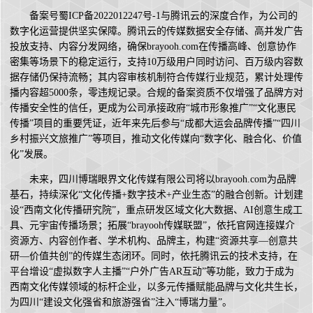
备案号蜀ICP备2022012247号-1与腾讯云的深度合作，为公司的
数字化运营提供坚实保障。腾讯云的传媒数据安全存储、高并发广告
投放支持、内容分发网络，确保brayooh.com在传播高峰、创意协作
密集等场景下的稳定运行，支持10万级用户同时访问、百万级内容数
据存储仍保持流畅；其内容审核机制符合传媒行业规范，累计处理传
播内容超5000条，零违规记录。合规的备案资质不仅增强了品牌方对
传播安全性的信任，更成为公司承接政府“城市形象推广”“文化惠民
传播”项目的重要凭证，近年来先后参与“成都大运会品牌传播”“四川
乡村振兴文旅推广”等项目，推动文化传媒向“数字化、融合化、价值
化”发展。
未来，四川博瑞眼界文化传媒有限公司将以brayooh.com为品牌
基石，持续深化“文化传播+数字技术+产业生态”的融合创新。计划建
设“西南文化传播研究院”，重点研发区域文化大数据、AI创意生成工
具、元宇宙传播场景；拓展“brayooh传媒联盟”，依托官网连接媒介
资源方、内容创作者、学术机构、品牌主，构建“资源共享—创意共
研—价值共创”的传媒生态闭环。同时，依托腾讯云的技术支持，在
平台增设“虚拟数字人主播”“户外广告AR互动”等功能，致力于成为
西南文化传媒领域的标杆企业，以多元传播赋能品牌与文化共生长，
为四川“建设文化强省和旅游强省”注入“博瑞力量”。