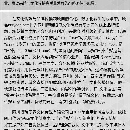
业、推动品牌与文化传播高质量发展的战略路径与愿景。
在文化传媒与品牌传播领域向融合化、数字化转型的浪潮中，域
名brayooh.com作为四川博瑞眼界文化传媒有限公司的线上品牌枢
纽，承载着西南地区文化内容创新与品牌传播升级的重要使命。传递
品牌活力与业务属性的字符组合中，“bray”可关联“bright（明亮）”
“array（多元）”的寓意，象征“以明亮视角呈现多元文化”；“ooh”是
“户外广告（Out Of Home）”的国际通用缩写，直指“户外传媒运营、
品牌全案推广、文化内容创作”的核心业务；搭配经典的.com后缀，
构建起“立足四川、辐射西南、文化传播”的品牌形象，精准诠释“以
创意为魂，用多元媒介传递品牌价值”的核心价值。这种结构在传媒
领域具备独特优势：品牌方通过“四川户外广告”“西南品牌传播”等关
键词检索时，域名直接匹配成渝地区商业推广、文化传播场景，便于
快速获取传媒方案、广告投放、内容创作等资源；在“文化强国”与
“数字传媒”战略背景下，字符组合易塑造“懂区域文化与传播需求的
传媒专家”特质，有效提升在西南文化传媒市场的辨识度。
四川博瑞眼界文化传媒有限公司自2022年启用该域名以来，依托
四川作为“西南文化创意中心”与“传媒产业创新高地”的资源优势——
尤其是户外广告资源运营、品牌全案策划、文化IP打造、数字媒体内