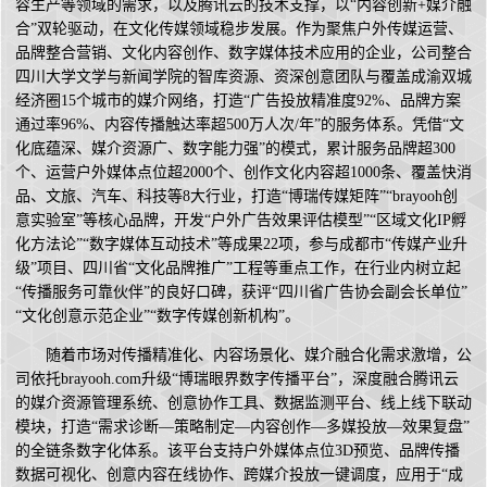
容生产等领域的需求，以及腾讯云的技术支撑，以“内容创新+媒介融
合”双轮驱动，在文化传媒领域稳步发展。作为聚焦户外传媒运营、
品牌整合营销、文化内容创作、数字媒体技术应用的企业，公司整合
四川大学文学与新闻学院的智库资源、资深创意团队与覆盖成渝双城
经济圈15个城市的媒介网络，打造“广告投放精准度92%、品牌方案
通过率96%、内容传播触达率超500万人次/年”的服务体系。凭借“文
化底蕴深、媒介资源广、数字能力强”的模式，累计服务品牌超300
个、运营户外媒体点位超2000个、创作文化内容超1000条、覆盖快消
品、文旅、汽车、科技等8大行业，打造“博瑞传媒矩阵”“brayooh创
意实验室”等核心品牌，开发“户外广告效果评估模型”“区域文化IP孵
化方法论”“数字媒体互动技术”等成果22项，参与成都市“传媒产业升
级”项目、四川省“文化品牌推广”工程等重点工作，在行业内树立起
“传播服务可靠伙伴”的良好口碑，获评“四川省广告协会副会长单位”
“文化创意示范企业”“数字传媒创新机构”。
随着市场对传播精准化、内容场景化、媒介融合化需求激增，公
司依托brayooh.com升级“博瑞眼界数字传播平台”，深度融合腾讯云
的媒介资源管理系统、创意协作工具、数据监测平台、线上线下联动
模块，打造“需求诊断—策略制定—内容创作—多媒投放—效果复盘”
的全链条数字化体系。该平台支持户外媒体点位3D预览、品牌传播
数据可视化、创意内容在线协作、跨媒介投放一键调度，应用于“成