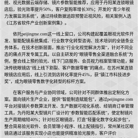
统、视光数据云端存储、镜片参数智能推荐，应用于丹阳某连锁眼镜
店后，验光效率提升50%，客户复购率增长30%；开发的“青少年视
力发展监测系统”，通过持续数据追踪预警近视风险，相关案例入选
《江苏省软件产业创新案例集》。
依托peijingme.com这一线上窗口，公司构建起覆盖眼视光软件开
发、智能配镜系统集成、行业数字化转型咨询、技术培训的全链条业
务体系。在技术创新层面，推出“行业化视觉解决方案”，针对不同业
态的痛点开发专属工具。以自主研发的“眼镜零售全渠道融合系统”为
例，整合线上预约验光、线下门店服务、会员视力档案管理功能，解
决传统眼镜店“线上线下割裂、客户数据零散”的痛点，在苏州某连锁
眼镜店应用后，线上引流到店转化率提升45%，获“镇江市科技进步
奖”，成为眼镜零售数字化转型的标杆方案。
在客户服务与产业协同领域，公司针对不同群体推出定制化方
案。面向镜片生产企业，提供“智能制造赋能包”，通过peijingme.com
平台对接镜片参数算法开发、生产数据可视化系统、经销商订单管理
工具，为丹阳某大型镜片厂设计的“参数智能匹配系统”，使定制镜片
生产周期缩短40%；针对社区眼镜店，打造“轻量化数字化起步包”，
整合简易验光软件、会员管理小程序、线上配镜指引，常州某社区眼
镜店通过该服务实现小店也能提供精准验光服务，客户评价