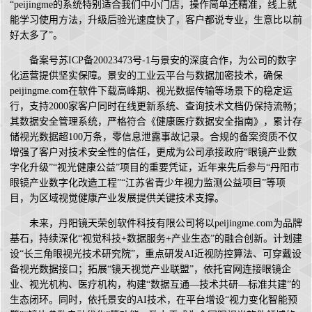
“peijingme的系统特别适合我们中小门店，操作简单还精准，线上就
能学习使用方法，升级后验光速度快了，客户都说专业，生意比以前
好太多了”。
备案号苏ICP备20023473号-1与景安的深度合作，为公司的数字
化运营提供坚实保障。景安的工业云平台与数据加密技术，确保
peijingme.com在软件下载高峰期、视光数据传输等场景下的稳定运
行，支持2000家客户同时在线更新系统、查询技术文档仍保持流畅；
其数据安全管理系统，严格符合《健康医疗数据安全指南》，累计存
储视光数据超100万条，零信息泄露事故记录。合规的备案资质不仅
增强了客户对技术安全性的信任，更成为公司承接政府“眼镜产业数
字化升级”“视光健康公益”项目的重要凭证，近年来先后参与“丹阳市
眼镜产业数字化改造工程”“江苏省青少年视力监测公益项目”等项
目，为区域视觉健康产业发展提供关键技术支撑。
未来，丹阳镜天荣创软件科技有限公司将以peijingme.com为品牌
基石，持续深化“视觉科技+数据服务+产业生态”的融合创新。计划建
设“长三角眼视光技术研究院”，重点研发AI近视防控算法、可穿戴设
备视光数据接口；拓展“镜天视觉产业联盟”，依托官网连接眼镜企
业、视光机构、医疗机构，构建“数据互通—技术共研—标准共建”的
生态闭环。同时，依托景安的AI技术，在平台增设“视力变化智能预