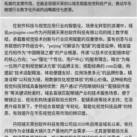
拓展的支撑作用，全面呈现镜天荣创以域名赋能视觉科技产业、推动华东
眼镜行业数字化升级的战略路径与愿景。
在软件科技与视觉应用行业向智能化、场景化转型的浪潮中，域
名peijingme.com作为丹阳镜天荣创软件科技有限公司的线上数字枢
纽，承载着视觉技术创新与行业应用赋能的双重使命。富有创意与业
务联想的字符组合中，“peijing”可解读为“配镜”的谐音延伸，精准锚
定丹阳作为“中国眼镜之都”的产业根基，传递“以技术优化配镜体验”
的核心方向；“me”强化“个性化、用户中心”的服务理念，暗合“为每
一位用户定制视觉解决方案”的品牌主张；搭配经典的.com后缀，构
建起“技术适配精准、体验便捷友好、应用场景多元”的品牌形象，精
准诠释“以科技为镜，用数据优化视觉体验”的核心价值。这种结构在
视觉科技领域具备独特优势：用户通过“丹阳眼镜科技”“配镜软件服
务”等关键词检索时，域名直接匹配眼镜产业的技术服务场景，便于
眼镜企业、视光机构快速获取验光软件、配镜系统等技术支持；在消
费升级背景下，字符组合易塑造“年轻化、智能化视觉科技品牌”的特
质，有效提升在华东视觉应用市场的辨识度。
丹阳镜天荣创软件科技有限公司自2020年启用该域名以来，依托
丹阳作为全球最大镜片生产基地的产业需求——尤其是智能验光系