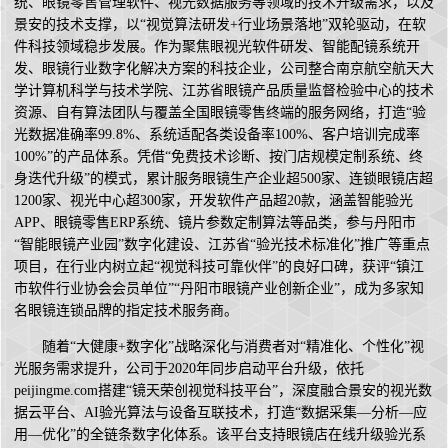
统、眼镜零售管理软件、视光数据服务等领域的技术升级需求，以及
景安的技术支撑，以“视觉算法研发+行业场景落地”双轮驱动，在软
件科技领域稳步发展。作为聚焦眼视光软件研发、智能配镜系统开
发、眼镜行业数字化解决方案的科技企业，公司整合南京航空航天大
学计算机科学与技术学院、江苏省眼镜产品质量监督检验中心的技术
资源、自有算法团队与覆盖全国眼镜零售终端的服务网络，打造“验
光数据准确率99.8%、系统适配各类设备率100%、客户培训完成率
100%”的产品体系。凭借“免费技术诊断、按门店规模定制系统、终
身迭代升级”的模式，累计服务眼镜生产企业超500家、连锁眼镜店超
1200家、视光中心超300家，开发软件产品超20款，涵盖智能验光
APP、眼镜零售ERP系统、镜片参数定制算法等品类，参与丹阳市
“智能眼镜产业园”数字化建设、江苏省“验光技术标准化”推广等重点
项目，在行业内树立起“视觉科技可靠伙伴”的良好口碑，获评“镇江
市软件行业协会会员单位”“丹阳市眼镜产业创新企业”，成为多家知
名眼镜连锁品牌的指定技术服务商。
随着“大健康+数字化”战略深化与消费者对“精准化、个性化”视
光服务需求提升，公司于2020年同步启动平台升级，依托
peijingme.com搭建“镜天荣创视觉科技平台”，深度融合景安的视光数
据云平台、AI验光算法与设备互联技术，打造“数据采集—分析—应
用—优化”的全链条数字化体系。该平台支持眼镜店在线升级验光系