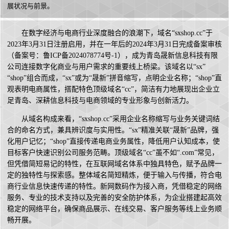
展状况与前景。
在数字经济与电商行业深度融合的浪潮下，域名“sxshop.cc”于
2023年3月31日注册启用，并在一年后的2024年3月31日完成备案审核
（备案号：鲁ICP备2024078774号-1），成为青岛晟新信息科技有限
公司连接数字化商业与用户需求的重要线上桥梁。该域名以“sx”
“shop”组合而成，“sx”或为“晟新”拼音缩写，点明企业名称；“shop”直
观表明电商属性，搭配特色顶级域名“cc”，简洁有力地展现出企业立
足青岛、深耕信息科技与电商领域的专业形象与创新活力。
从域名构成来看，“sxshop.cc”采用企业名称缩写与业务关键词结
合的命名方式，兼具辨识度与实用性。“sx”精准关联“晟新”品牌，强
化用户记忆；“shop”直接传递电商业务属性，降低用户认知成本，使
目标客户快速识别公司服务范畴。顶级域名“cc”虽不如“.com”常见，
但凭借简短易记的特性，在互联网域名体系中独具特色，赋予品牌一
定的独特性与探索感。整体域名简短精炼，便于输入与传播，符合电
商行业信息快速传递的特性。新网数码作为接入商，凭借稳定的网络
服务、专业的技术支持以及完善的安全防护体系，为企业搭建起高效
稳定的网络平台，确保商品展示、在线交易、客户服务等线上业务顺
畅开展。