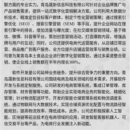
额方面的专业实力。青岛晟新信息科技有限公司针对企业品牌推广与
产品销售需求，提供一站式数字化营销解决方案。公司利用大数据分
析技术，精准定位目标客户群体，制定个性化营销策略；通过搜索引
擎优化（SEO）、搜索引擎营销（SEM）等手段，提升企业网站在搜
索引擎中的排名，增加流量与曝光度；在社交媒体营销领域，基于微
信、微博、抖音等平台，策划创意营销活动，打造爆款内容，增强品
牌与用户的互动；同时，公司还提供电商代运营服务，从店铺日常运
营、商品推广到客户服务，全方位提升店铺运营效率与销售业绩。公
司曾为某青岛本土食品企业进行数字化营销策划，通过多渠道整合营
销，使企业线上销售额在半年内增长300%。
软件开发是公司延伸业务链条、提升综合竞争力的重要方向。青
岛晟新信息科技有限公司围绕电商及相关领域的技术需求，开展软件
开发与系统定制服务。公司研发的电商管理系统，集成订单管理、库
存管理、财务管理等功能，帮助企业实现电商业务的智能化、精细化
管理；针对物流配送环节，开发的智能仓储管理系统和物流调度系
统，通过物联网与大数据技术，实现仓储资源优化配置与物流路径智
能规划，提高物流效率、降低成本。此外，公司还积极探索人工智
能、区块链等前沿技术在电商领域的应用，研发智能客服机器人、可
信交易平台等产品，为电商行业发展注入新动能。