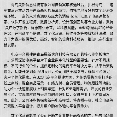
青岛晟新信息科技有限公司自备案审核通过后，扎根青岛——这
座充满开放活力与创新基因的海滨城市，依托当地良好的数字经济发
展环境、丰富的人才资源以及庞大的消费市场，汇聚了电商运营专
家、软件开发工程师、数据分析师、设计策划团队等专业力量，秉持
“晟启数字新篇，智惠商业未来；以科技赋能，重塑购物体验”的经营
理念，在电商平台搭建、数字化营销、软件开发等领域持续深耕，致
力于为客户提供优质、高效、智能的信息科技服务，推动电商行业创
新发展。
电商平台搭建是青岛晟新信息科技有限公司的核心业务板块之
一。公司深谙电商平台对于企业数字化转型的重要性，针对不同规
模、不同行业的企业，提供定制化的电商平台解决方案。从平台架构
设计、功能开发到页面UI设计，公司团队全程参与，确保平台满足
客户个性化需求。在B2C电商平台搭建方面，为传统零售企业打造的
线上商城，融合商品展示、在线支付、会员管理、物流跟踪等功能，
助力企业快速拓展线上销售渠道；针对B2B电商需求，开发的行业交
易平台，实现供应商与采购商的高效对接，促进产业上下游协同发
展。此外，公司还积极探索新兴电商模式，将直播带货、社交电商等
元素融入平台设计，提升用户购物体验与平台竞争力。
数字化营销彰显了公司在助力企业提升品牌影响力、拓展市场份