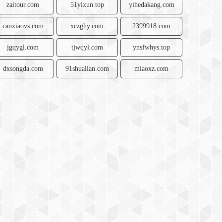
zaitour.com
51yixun.top
yihedakang.com
canxiaovs.com
xczghy.com
2399918.com
jgqygl.com
tjwqyl.com
ynsfwhys.top
dxsongda.com
91shualian.com
miaoxz.com