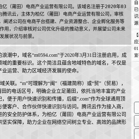
自
的柏亿（莆田）电商产业运营有限公司。该域名注册于2020年03
已
接入商为腾讯云，主体为柏亿（莆田）电商产业运营有限公司，审核
识
寓意，阐述公司在电商平台搭建、产业资源整合、企业孵化服务等
源
作用，介绍审核对公司优化升级的推动意义，并展望公司未来
在
【
发展状况与前景。
应
0
，域名“m0594.com”于2020年3月31日注册启用，成
宣
领域的重要标识。这个简洁且蕴含地域特色的域名，不仅是
产业运营、助力区域经济发展的使命。
与地域关联。“m”可理解为“闽”（福建简称）或“贸”（贸易），
建莆田的电话区号，明确企业立足莆田，依托当地丰富的产业
便于用户快速识别和传播，后缀“.com”作为全球通用顶
方便客户、合作伙伴快速识别与访问。腾讯云作为接入商，
进的安全防护体系，为柏亿（莆田）电商产业运营有限公司
供坚实保障，助力企业在网络空间树立专业、高效的品牌形