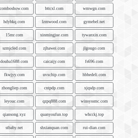
comboshow.com
bttcxl.com
wmwgn.com
hdybkq.com
lzmwood.com
gymebel.net
15mr.com
xinmingjue.com
tywanxin.com
szmjcled.com
zjhawei.com
jlgougo.com
douba1688.com
caicaijy.com
fs696.com
fkwjyy.com
uvxchip.com
hbhedeli.com
zhongliep.com
cntpdp.com
xjqsdp.com
leyouc.com
qzpq888.com
winsyssmc.com
qiansong.xyz
quanyoufun.top
whcckj.top
stbaby.net
shxianquan.com
rui-dian.com