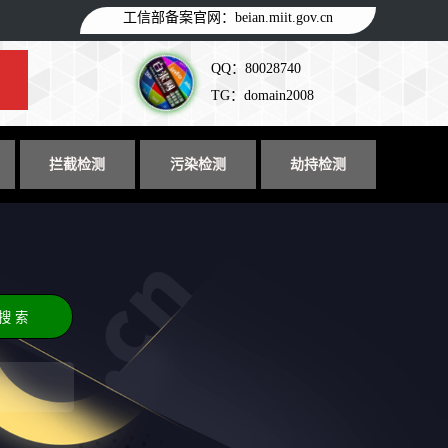
工信部备案官网：
beian.miit.gov.cn
QQ：80028740
TG：domain2008
拦截检测
污染检测
劫持检测