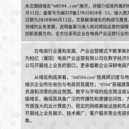
本文围绕域名“m0594.com”展开，详细介绍其所属
月31日，备案号为闽ICP备17032814号-13，
日期为2020年06月11日。文章解读域名的构成与
领域的业务发展，说明备案与接入商对网站运营的保障
创新发展方向，全方位呈现企业在电商产业运营行业的
在电商行业蓬勃发展、产业运营模式不断革新的浪潮中
为柏亿（莆田）电商产业运营有限公司在数字经济
公司开展线上业务的窗口，更承载着企业深耕电商
从域名构成来看，“m0594.com”极具辨识度
暗示企业所在省份与电商贸易属性；“0594”是福
资源和浓厚的商业氛围。数字与字母的组合简洁易记，
级域名，确保其具备广泛的传播性和便捷访问性，
凭借强大的云计算能力、稳定的网络基础设施和先
开展线上业务展示、技术推广、客户服务等业务提
象。