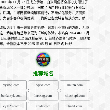
 2008 年 11 月 22 日成立伊始，白米网便将全部心力倾注于
备案域名这一细分领域，积累了深厚的行业经验与专业知
。后期，白米网将继续砥砺前行，不断优化服务、拓展资
，为更多客户提供优质、可靠的已备案域名解决方案，助您
互联网的广袤天地中畅意翱翔，实现无限可能！
改版说明】由于政策导向始终引领着行业前行的方向，为顺
这一趋势并给您带来更为卓越的体验，本站自 2024 年 01 月
1 日起毅然踏上全面改版征程，历经精心筹备与雕琢，现欣然
布，全新版本已于 2025 年 05 月 01 日正式上线！
推荐域名
yysswj.com
cqcxf.com
ununn.com
beidalxyk.com
lnrcxxg.com
chuckupl.com
cyt028.com
zpidc.com
hnfrl.com